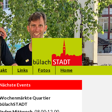
akt
Links
Fotos
Home
Nächste Events
Wochenmärkte Quartier
bülachSTADT
Jeden Mittwoch
, 08.00-12.00