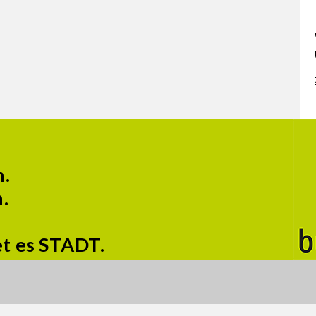
n.
.
et es STADT.