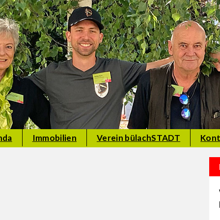
nda
Immobilien
Verein bülachSTADT
Kont