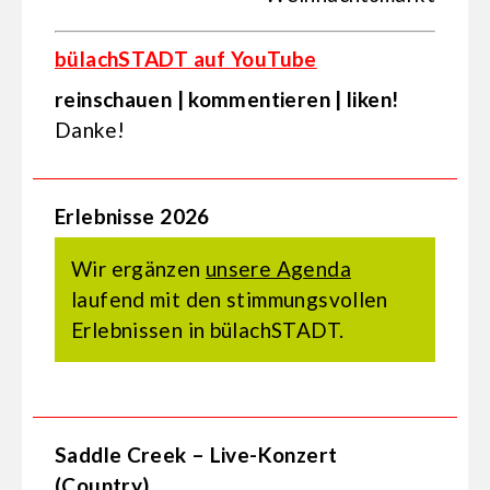
bülachSTADT auf YouTube
reinschauen | kommentieren | liken!
Danke!
Erlebnisse 2026
Wir ergänzen
unsere Agenda
laufend mit den stimmungsvollen
Erlebnissen in bülachSTADT.
Saddle Creek – Live-Konzert
(Country)