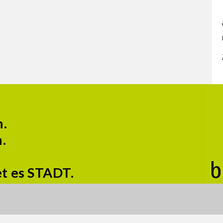
n.
.
et es STADT.