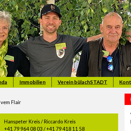
nda
Immobilien
Verein bülachSTADT
Kont
vem Flair
Hanspeter Kreis / Riccardo Kreis
+41 79 964 08 03‬ / +41 79 418 11 58‬