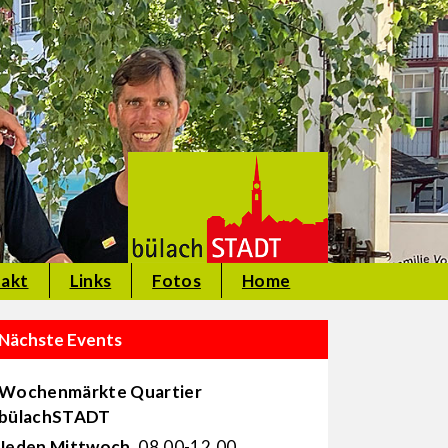
akt
Links
Fotos
Home
Nächste Events
Wochenmärkte Quartier
bülachSTADT
Jeden Mittwoch
, 08.00-12.00