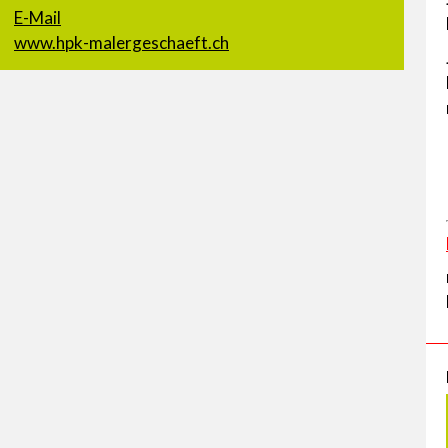
E-Mail
www.hpk-malergeschaeft.ch