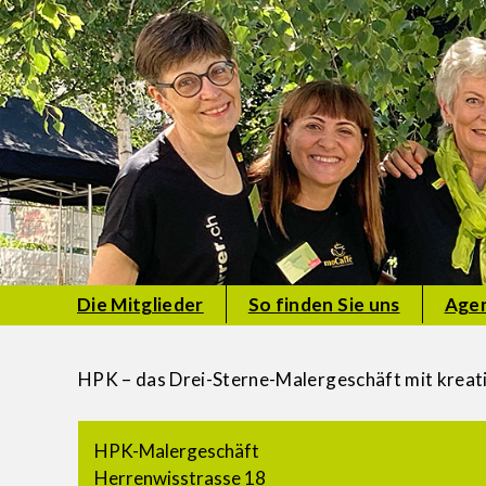
Die Mitglieder
So finden Sie uns
Age
HPK – das Drei-Sterne-Malergeschäft mit kreati
HPK-Malergeschäft
Herrenwisstrasse 18