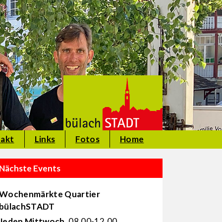
akt
Links
Fotos
Home
Nächste Events
Wochenmärkte Quartier
bülachSTADT
Jeden Mittwoch
, 08.00-12.00