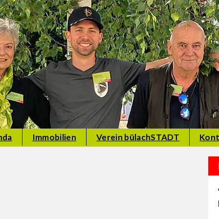
nda
Immobilien
Verein bülachSTADT
Kont