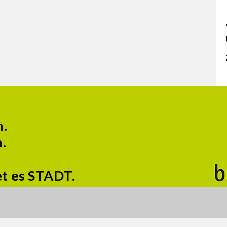
n.
.
et es STADT.