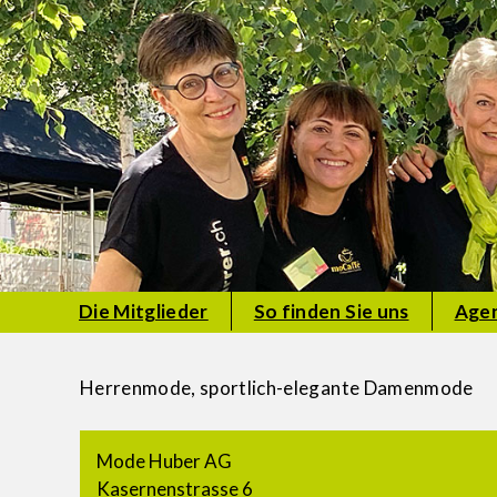
Die Mitglieder
So finden Sie uns
Age
Herrenmode, sportlich-elegante Damenmode
Mode Huber AG
Kasernenstrasse 6