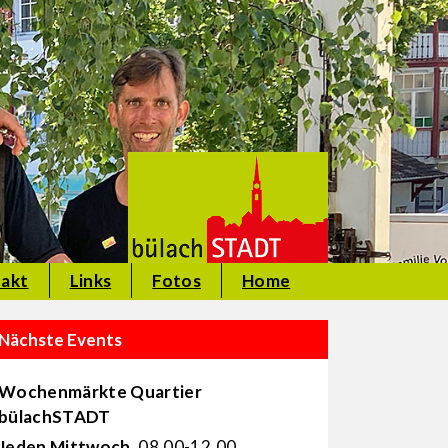
akt
Links
Fotos
Home
Nächste Events
Wochenmärkte Quartier
bülachSTADT
Jeden Mittwoch
, 08.00-12.00