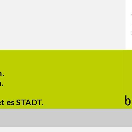
n.
.
et es STADT.