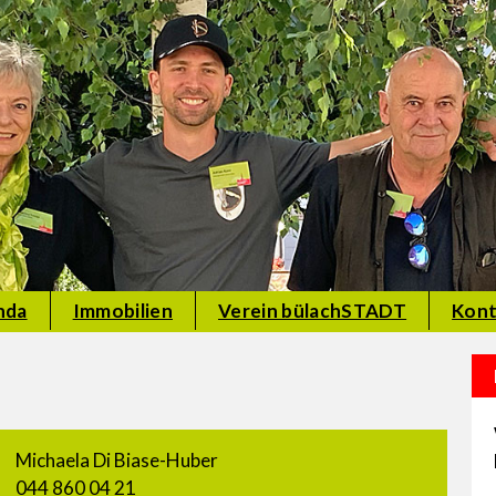
nda
Immobilien
Verein bülachSTADT
Kont
Michaela Di Biase-Huber
044 860 04 21