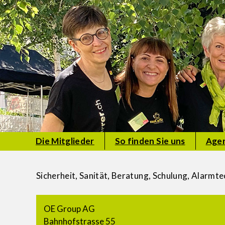
Die Mitglieder
So finden Sie uns
Age
Sicherheit, Sanität, Beratung, Schulung, Alarmt
OE Group AG
Bahnhofstrasse 55