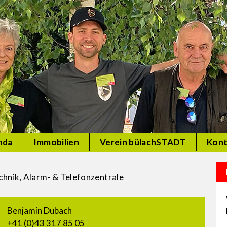
nda
Immobilien
Verein bülachSTADT
Kont
echnik, Alarm- & Telefonzentrale
Benjamin Dubach
+41 (0)43 317 85 05