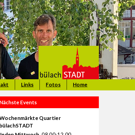
akt
Links
Fotos
Home
Nächste Events
Wochenmärkte Quartier
bülachSTADT
Jeden Mittwoch
, 08.00-12.00