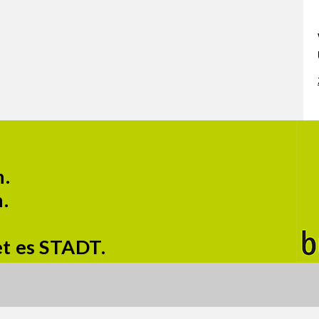
n.
.
et es STADT.