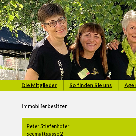
Die Mitglieder
So finden Sie uns
Age
Immobilienbesitzer
Peter Stiefenhofer
Seemattgasse 2