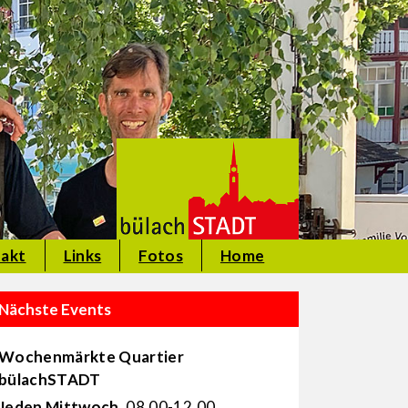
akt
Links
Fotos
Home
Nächste Events
Wochenmärkte Quartier
bülachSTADT
Jeden Mittwoch
, 08.00-12.00