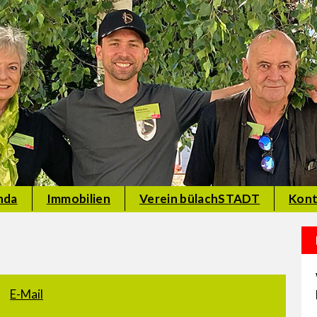
nda
Immobilien
Verein bülachSTADT
Kont
E-Mail