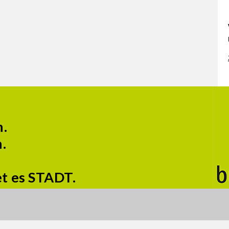
n.
.
et es STADT.