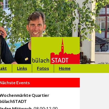
akt
Links
Fotos
Home
Nächste Events
Wochenmärkte Quartier
bülachSTADT
Jeden Mittwoch
, 08.00-12.00