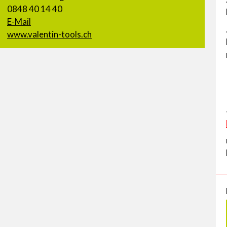
0848 40 14 40
E-Mail
www.valentin-tools.ch