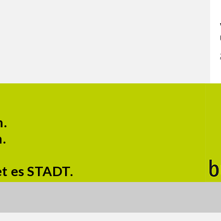
n.
.
et es STADT.