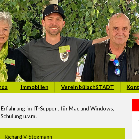
nda
Immobilien
Verein bülachSTADT
Kont
re Erfahrung im IT-Support für Mac und Windows,
Schulung u.v.m.
Richard V. Stegmann